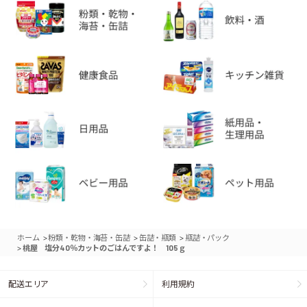
>
>
>
ホーム
粉類・乾物・海苔・缶詰
缶詰・瓶類
瓶詰・パック
>
桃屋 塩分40％カットのごはんですよ！ 105ｇ
配送エリア
利用規約