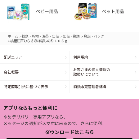
>
>
>
ホーム
粉類・乾物・海苔・缶詰
缶詰・瓶類
瓶詰・パック
>
桃屋江戸むらさき梅ぼしのり１０５ｇ
配送エリア
利用規約
お客さまの個人情報の
会社概要
取扱いについて
特定商取引法に基づく表示
酒類販売管理者標識
アプリならもっと便利に
ゆめデリバリー専用アプリなら、
メッセージの通知がスマホに来るので、さらに便利。
ダウンロードはこちら