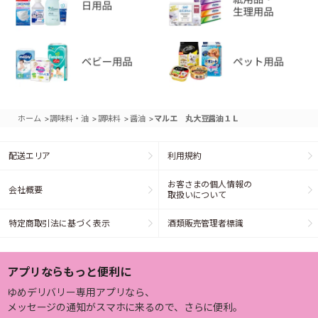
>
>
>
>
ホーム
調味料・油
調味料
醤油
マルエ 丸大豆醤油１Ｌ
配送エリア
利用規約
お客さまの個人情報の
会社概要
取扱いについて
特定商取引法に基づく表示
酒類販売管理者標識
アプリならもっと便利に
ゆめデリバリー専用アプリなら、
メッセージの通知がスマホに来るので、さらに便利。