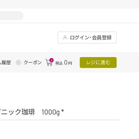
ログイン･会員登録
0
0
レジに進む
入履歴
クーポン
税込
円
ク珈琲 1000g *