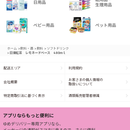
>
>
>
ホーム
飲料・酒
飲料
ソフトドリンク
>
日東紅茶 レモネードベース 490ｍｌ
配送エリア
利用規約
お客さまの個人情報の
会社概要
取扱いについて
特定商取引法に基づく表示
酒類販売管理者標識
アプリならもっと便利に
ゆめデリバリー専用アプリなら、
メッセージの通知がスマホに来るので、さらに便利。