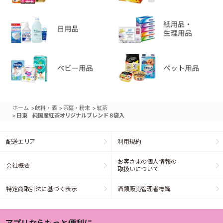
>
>
>
ホーム
飲料・酒
茶葉・粉末
紅茶
>
日東 純国産紅茶オリジナルブレンド８袋入
配送エリア
利用規約
お客さまの個人情報の
会社概要
取扱いについて
特定商取引法に基づく表示
酒類販売管理者標識
アプリならもっと便利に