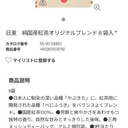
日東 純国産紅茶オリジナルブレンド８袋入 *
カタログ番号
55-00-08850
商品番号
4902831509782
マイリストに登録する
商品説明
8袋
●日本人に馴染の深い品種「やぶきた」に、紅茶用に
開発された品種「べにふうき」をバランスよくブレン
ド。●国産紅茶100％。●芳醇と爽やかさをあわせもつ
独特の香り、自然な甘みとすっきりした後味。●三角
メッシュティーバッグ、アルミ個包装。●1杯当たり