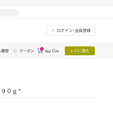
ログイン･会員登録
0
0
レジに進む
入履歴
クーポン
税込
円
９０ｇ *