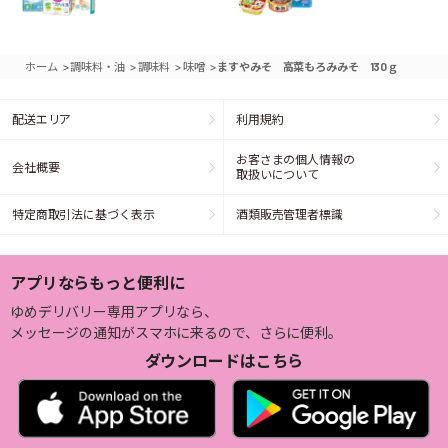
>
>
>
>
ホーム
調味料・油
調味料
味噌
ますやみそ 高菜もろみみそ 130ｇ
配送エリア
利用規約
お客さまの個人情報の
会社概要
取扱いについて
特定商取引法に基づく表示
酒類販売管理者標識
アプリならもっと便利に
ゆめデリバリー専用アプリなら、
メッセージの通知がスマホに来るので、さらに便利。
ダウンロードはこちら