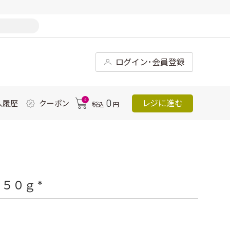
ログイン･会員登録
0
0
レジに進む
入履歴
クーポン
税込
円
５０ｇ *