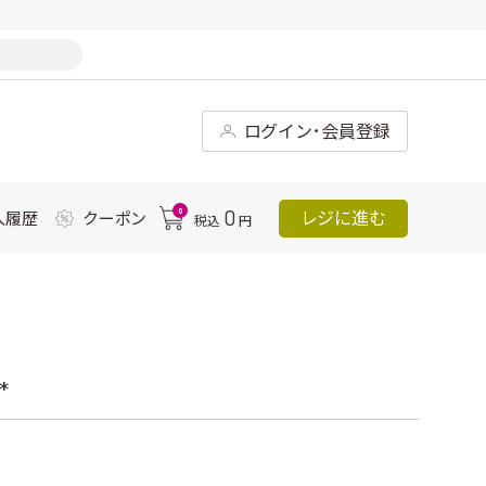
ログイン･会員登録
0
0
レジに進む
入履歴
クーポン
税込
円
*