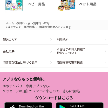
>
>
>
ホーム
調味料・油
調味料
味噌
>
ますやみそ 瀬戸内懐石 無添加合わせみそ７５０ｇ
配送エリア
利用規約
お客さまの個人情報の
会社概要
取扱いについて
特定商取引法に基づく表示
酒類販売管理者標識
アプリならもっと便利に
ゆめデリバリー専用アプリなら、
メッセージの通知がスマホに来るので、さらに便利。
ダウンロードはこちら