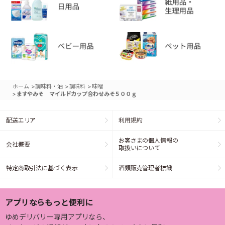
>
>
>
ホーム
調味料・油
調味料
味噌
>
ますやみそ マイルドカップ合わせみそ５００ｇ
配送エリア
利用規約
お客さまの個人情報の
会社概要
取扱いについて
特定商取引法に基づく表示
酒類販売管理者標識
アプリならもっと便利に
ゆめデリバリー専用アプリなら、