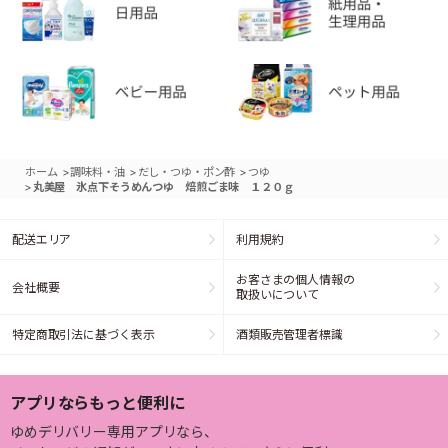
>
>
>
ホーム
調味料・油
だし・つゆ・ポン酢
つゆ
>
丸美屋 氷点下そうめんつゆ 焙煎ごま味 １２０ｇ
配送エリア
利用規約
お客さまの個人情報の
会社概要
取扱いについて
特定商取引法に基づく表示
酒類販売管理者標識
アプリならもっと便利に
ゆめデリバリー専用アプリなら、