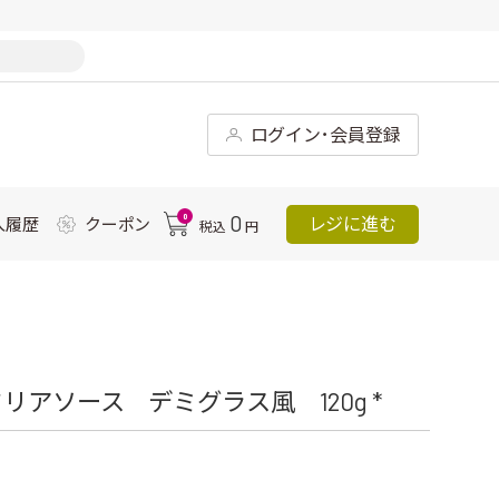
ログイン･会員登録
0
0
レジに進む
入履歴
クーポン
税込
円
アソース デミグラス風 120g *