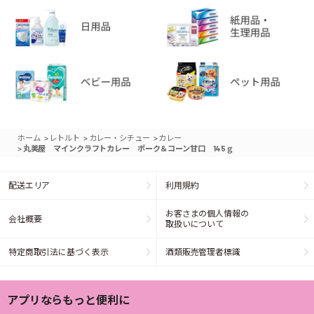
>
>
>
ホーム
レトルト
カレー・シチュー
カレー
>
丸美屋 マインクラフトカレー ポーク＆コーン甘口 145ｇ
配送エリア
利用規約
お客さまの個人情報の
会社概要
取扱いについて
特定商取引法に基づく表示
酒類販売管理者標識
アプリならもっと便利に