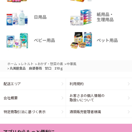
>
>
>
ホーム
レトルト
おかず・惣菜の素
中華風
>
丸美屋食品 麻婆春雨 甘口 210ｇ
配送エリア
利用規約
お客さまの個人情報の
会社概要
取扱いについて
特定商取引法に基づく表示
酒類販売管理者標識
アプリならもっと便利に