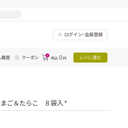
ログイン･会員登録
0
0
レジに進む
入履歴
クーポン
税込
円
まご＆たらこ ８袋入 *