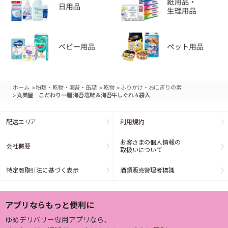
>
>
>
ホーム
粉類・乾物・海苔・缶詰
乾物
ふりかけ・おにぎりの素
>
丸美屋 こだわり一膳 海苔塩鮭＆海苔牛しぐれ 4袋入
配送エリア
利用規約
お客さまの個人情報の
会社概要
取扱いについて
特定商取引法に基づく表示
酒類販売管理者標識
アプリならもっと便利に
ゆめデリバリー専用アプリなら、