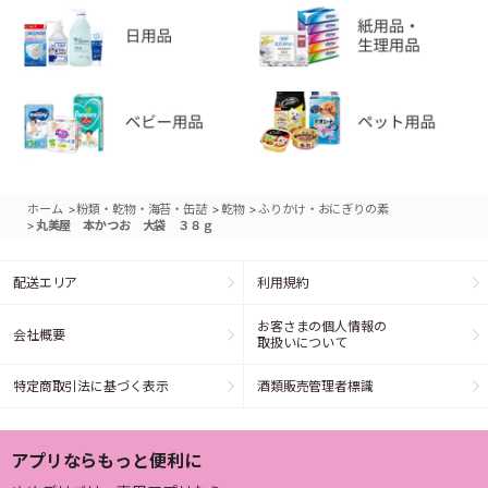
>
>
>
ホーム
粉類・乾物・海苔・缶詰
乾物
ふりかけ・おにぎりの素
>
丸美屋 本かつお 大袋 ３８ｇ
配送エリア
利用規約
お客さまの個人情報の
会社概要
取扱いについて
特定商取引法に基づく表示
酒類販売管理者標識
アプリならもっと便利に