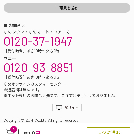
■ お問合せ
ゆめタウン・ゆめマート・ユアーズ
0120-37-1947
［受付時間］あさ10時～夕方6時
サニー
0120-93-8851
［受付時間］あさ10時～よる9時
ゆめオンラインカスタマーセンター
※通話料は無料です。
※ネット専用のお問合せ先です。ご注文は受け付けておりません。
PCサイト
Copyright © IZUMI Co.,Ltd. All rights reserved.
0
0
レジに進む
円
税込