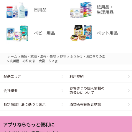
>
>
>
ホーム
粉類・乾物・海苔・缶詰
乾物
ふりかけ・おにぎりの素
>
丸美屋 のりたま 大袋 ５２ｇ
配送エリア
利用規約
お客さまの個人情報の
会社概要
取扱いについて
特定商取引法に基づく表示
酒類販売管理者標識
アプリならもっと便利に