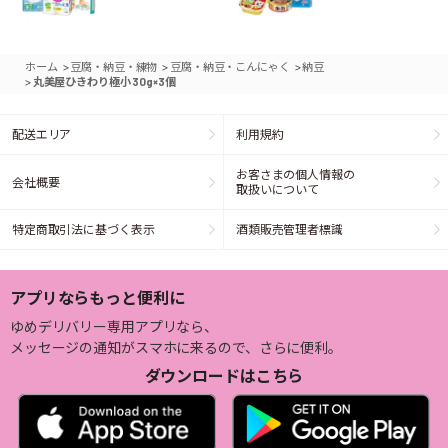
>
>
>
ホーム
豆腐・納豆・練物
豆腐・納豆・こんにゃく
納豆
>
丸美屋ひきわり極小 30g×3個
配送エリア
利用規約
お客さまの個人情報の
会社概要
取扱いについて
特定商取引法に基づく表示
酒類販売管理者標識
アプリならもっと便利に
ゆめデリバリー専用アプリなら、
メッセージの通知がスマホに来るので、さらに便利。
ダウンロードはこちら