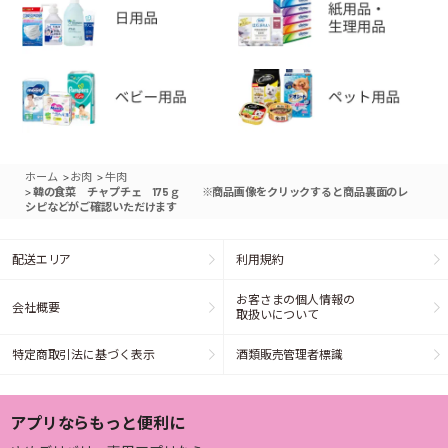
>
>
ホーム
お肉
牛肉
>
韓の食菜 チャプチェ 175ｇ ※商品画像をクリックすると商品裏面のレ
シピなどがご確認いただけます
配送エリア
利用規約
お客さまの個人情報の
会社概要
取扱いについて
特定商取引法に基づく表示
酒類販売管理者標識
アプリならもっと便利に