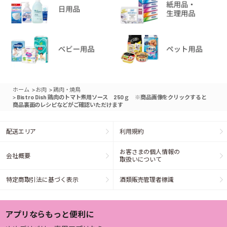
>
>
ホーム
お肉
鶏肉・焼鳥
>
Bistro Dish 鶏肉のトマト煮用ソース 250ｇ ※商品画像をクリックすると
商品裏面のレシピなどがご確認いただけます
配送エリア
利用規約
お客さまの個人情報の
会社概要
取扱いについて
特定商取引法に基づく表示
酒類販売管理者標識
アプリならもっと便利に