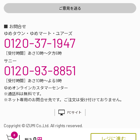
■ お問合せ
ゆめタウン・ゆめマート・ユアーズ
0120-37-1947
［受付時間］あさ10時～夕方6時
サニー
0120-93-8851
［受付時間］あさ10時～よる9時
ゆめオンラインカスタマーセンター
※通話料は無料です。
※ネット専用のお問合せ先です。ご注文は受け付けておりません。
PCサイト
Copyright © IZUMI Co.,Ltd. All rights reserved.
0
0
レジに進む
円
税込