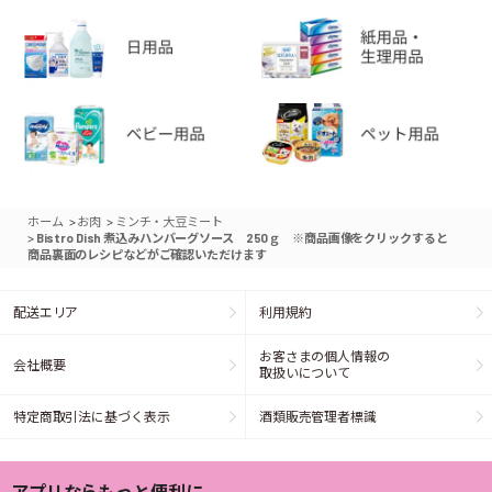
>
>
ホーム
お肉
ミンチ・大豆ミート
>
Bistro Dish 煮込みハンバーグソース 250ｇ ※商品画像をクリックすると
商品裏面のレシピなどがご確認いただけます
配送エリア
利用規約
お客さまの個人情報の
会社概要
取扱いについて
特定商取引法に基づく表示
酒類販売管理者標識
アプリならもっと便利に