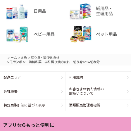
>
>
ホーム
お魚
切り身・簡便化食材
>
モランボン 海鮮和菜 ぶり照り焼のたれ 切り身3～4切れ分
配送エリア
利用規約
お客さまの個人情報の
会社概要
取扱いについて
特定商取引法に基づく表示
酒類販売管理者標識
アプリならもっと便利に