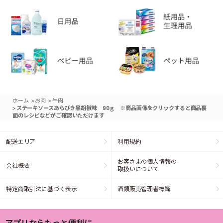
>
>
ホーム
お肉
牛肉
>
ステーキソースあらびき黒胡椒味 90ｇ ※商品画像をクリックすると商品裏
面のレシピなどがご確認いただけます
配送エリア
利用規約
お客さまの個人情報の
会社概要
取扱いについて
特定商取引法に基づく表示
酒類販売管理者標識
アプリならもっと便利に