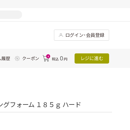
ログイン･会員登録
0
0
レジに進む
入履歴
クーポン
税込
円
ングフォーム １８５ｇ ハード