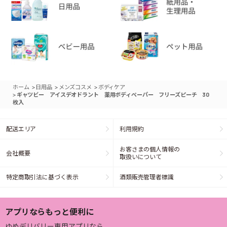
>
>
>
ホーム
日用品
メンズコスメ
ボディケア
>
ギャツビー アイスデオドラント 薬用ボディペーパー フリーズピーチ 30
枚入
配送エリア
利用規約
お客さまの個人情報の
会社概要
取扱いについて
特定商取引法に基づく表示
酒類販売管理者標識
アプリならもっと便利に
ゆめデリバリー専用アプリなら、