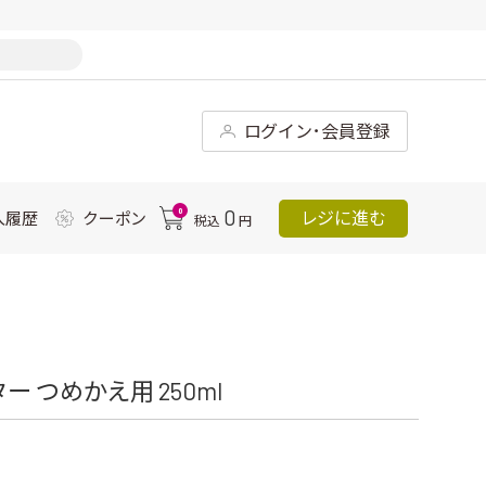
ログイン･会員登録
0
0
レジに進む
入履歴
クーポン
税込
円
 つめかえ用 250ml