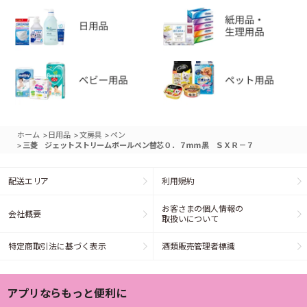
>
>
>
ホーム
日用品
文房具
ペン
>
三菱 ジェットストリームボールペン替芯０．７ｍｍ黒 ＳＸＲ－７
配送エリア
利用規約
お客さまの個人情報の
会社概要
取扱いについて
特定商取引法に基づく表示
酒類販売管理者標識
アプリならもっと便利に