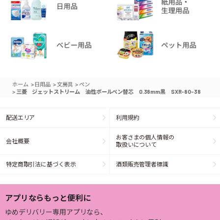
>
>
>
ホーム
日用品
文房具
ペン
>
三菱 ジェットストリーム 油性ボールペン替芯 0.38mm黒 SXR-80-38
配送エリア
利用規約
お客さまの個人情報の
会社概要
取扱いについて
特定商取引法に基づく表示
酒類販売管理者標識
アプリならもっと便利に
ゆめデリバリー専用アプリなら、