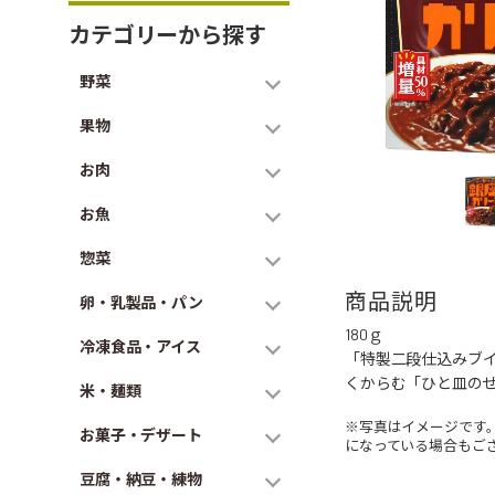
カテゴリーから探す
野菜
果物
お肉
お魚
惣菜
商品説明
卵・乳製品・パン
180ｇ
冷凍食品・アイス
「特製二段仕込みブ
くからむ「ひと皿の
米・麺類
※写真はイメージです
お菓子・デザート
になっている場合もご
豆腐・納豆・練物