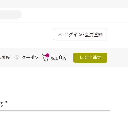
ログイン･会員登録
0
0
レジに進む
入履歴
クーポン
税込
円
 *