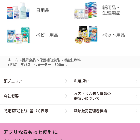
>
>
>
ホーム
健康食品
栄養補助食品
機能性飲料
>
明治 ザバス ウォーター 500ｍｌ
配送エリア
利用規約
お客さまの個人情報の
会社概要
取扱いについて
特定商取引法に基づく表示
酒類販売管理者標識
アプリならもっと便利に