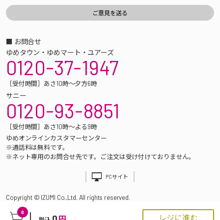
■ お問合せ
ゆめタウン・ゆめマート・ユアーズ
0120-37-1947
［受付時間］あさ10時～夕方6時
サニー
0120-93-8851
［受付時間］あさ10時～よる9時
ゆめオンラインカスタマーセンター
※通話料は無料です。
※ネット専用のお問合せ先です。ご注文は受け付けておりません。
PCサイト
Copyright © IZUMI Co.,Ltd. All rights reserved.
0
0
レジに進む
円
税込