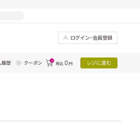
ログイン･会員登録
0
0
レジに進む
入履歴
クーポン
税込
円