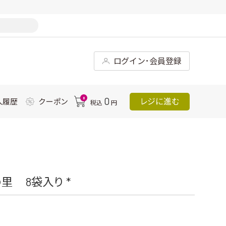
ログイン･会員登録
0
0
レジに進む
入履歴
クーポン
税込
円
 8袋入り *