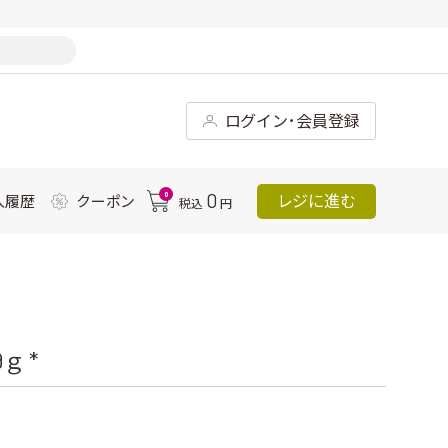
ログイン･会員登録
0
0
レジに進む
入履歴
クーポン
税込
円
ｇ *