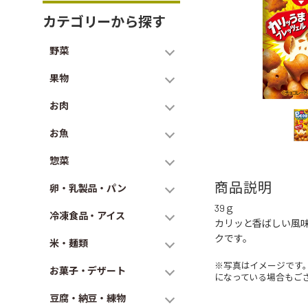
カテゴリーから探す
野菜
果物
お肉
お魚
惣菜
商品説明
卵・乳製品・パン
39ｇ
冷凍食品・アイス
カリッと香ばしい風
クです。
米・麺類
※写真はイメージです
お菓子・デザート
になっている場合もご
豆腐・納豆・練物