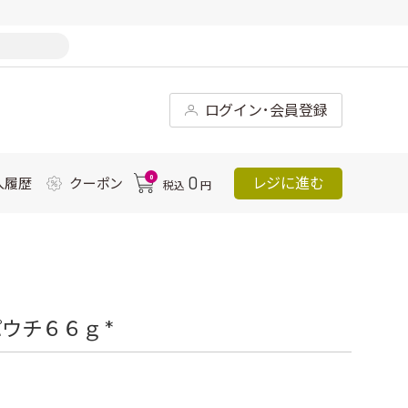
ログイン･会員登録
0
0
レジに進む
入履歴
クーポン
税込
円
ウチ６６ｇ *