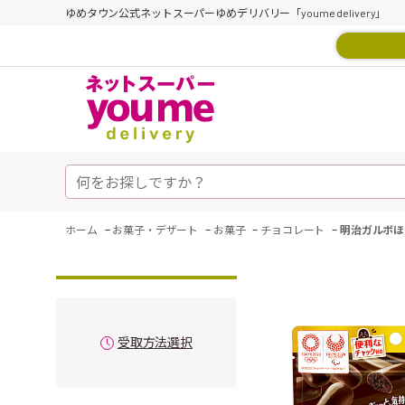
ゆめタウン公式ネットスーパーゆめデリバリー「youme delivery」
-
-
-
-
ホーム
お菓子・デザート
お菓子
チョコレート
明治ガルボほ
受取方法選択