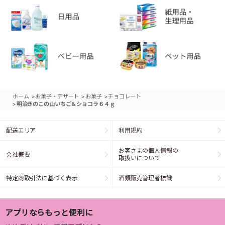
>
>
>
ホーム
お菓子・デザート
お菓子
チョコレート
>
明治きのこの山いちご＆ショコラ６４ｇ
配送エリア
利用規約
お客さまの個人情報の
会社概要
取扱いについて
特定商取引法に基づく表示
酒類販売管理者標識
アプリならもっと便利に