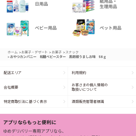
>
>
>
ホーム
お菓子・デザート
お菓子
スナック
>
おやつカンパニー 和麺ベビースター 黒胡椒うましお味 56ｇ
配送エリア
利用規約
お客さまの個人情報の
会社概要
取扱いについて
特定商取引法に基づく表示
酒類販売管理者標識
アプリならもっと便利に
ゆめデリバリー専用アプリなら、