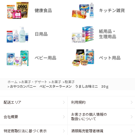
>
>
>
ホーム
お菓子・デザート
お菓子
駄菓子
>
おやつカンパニー ベビースターラーメン うましお味ミニ 20ｇ
配送エリア
利用規約
お客さまの個人情報の
会社概要
取扱いについて
特定商取引法に基づく表示
酒類販売管理者標識