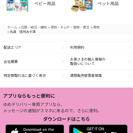
>
>
>
ホーム
豆腐・納豆・練物
漬物・キムチ・佃煮・煮豆
漬物
>
丸昌 信州みそ漬
配送エリア
利用規約
お客さまの個人情報の
会社概要
取扱いについて
特定商取引法に基づく表示
酒類販売管理者標識
アプリならもっと便利に
ゆめデリバリー専用アプリなら、
メッセージの通知がスマホに来るので、さらに便利。
ダウンロードはこちら