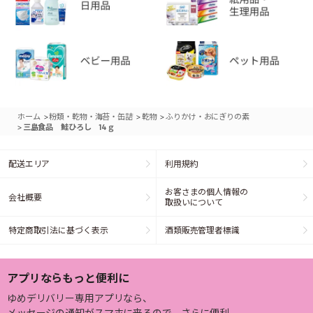
>
>
>
ホーム
粉類・乾物・海苔・缶詰
乾物
ふりかけ・おにぎりの素
>
三島食品 鮭ひろし 14ｇ
配送エリア
利用規約
お客さまの個人情報の
会社概要
取扱いについて
特定商取引法に基づく表示
酒類販売管理者標識
アプリならもっと便利に
ゆめデリバリー専用アプリなら、
メッセージの通知がスマホに来るので、さらに便利。