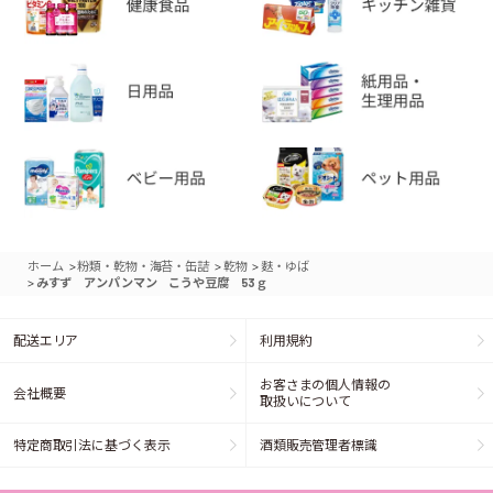
>
>
>
ホーム
粉類・乾物・海苔・缶詰
乾物
麩・ゆば
>
みすず アンパンマン こうや豆腐 53ｇ
配送エリア
利用規約
お客さまの個人情報の
会社概要
取扱いについて
特定商取引法に基づく表示
酒類販売管理者標識