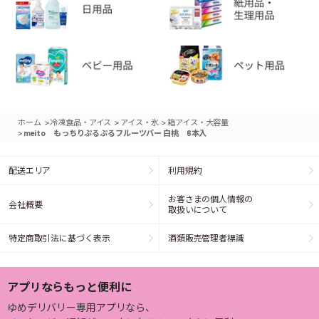
>
>
>
ホーム
冷凍食品・アイス
アイス・氷
箱アイス・大容量
>
meito もっちりぷるぷるフルーツバー 白桃 6本入
配送エリア
利用規約
お客さまの個人情報の
会社概要
取扱いについて
特定商取引法に基づく表示
酒類販売管理者標識
アプリならもっと便利に
ゆめデリバリー専用アプリなら、