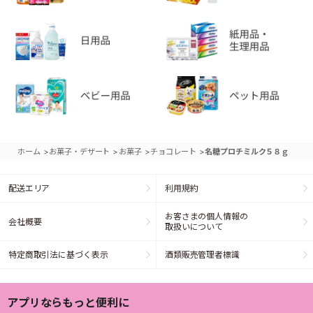
>
>
>
>
ホーム
お菓子・デザート
お菓子
チョコレート
名糖プロチミルク５８ｇ
配送エリア
利用規約
お客さまの個人情報の
会社概要
取扱いについて
特定商取引法に基づく表示
酒類販売管理者標識
アプリならもっと便利に