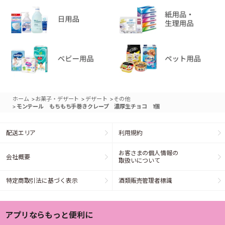
>
>
>
ホーム
お菓子・デザート
デザート
その他
>
モンテール もちもち手巻きクレープ 濃厚生チョコ 1個
配送エリア
利用規約
お客さまの個人情報の
会社概要
取扱いについて
特定商取引法に基づく表示
酒類販売管理者標識
アプリならもっと便利に