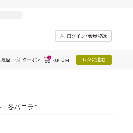
ログイン･会員登録
0
0
レジに進む
入履歴
クーポン
税込
円
 冬バニラ *