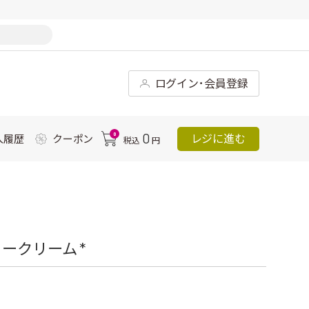
ログイン･会員登録
0
0
レジに進む
入履歴
クーポン
税込
円
ークリーム *