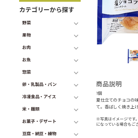
カテゴリーから探す
野菜
果物
お肉
お魚
惣菜
商品説明
卵・乳製品・パン
1個
冷凍食品・アイス
夏仕立てのチョコの
て。香ばしく焼き上
米・麺類
※写真はイメージです
お菓子・デザート
になっている場合もご
豆腐・納豆・練物