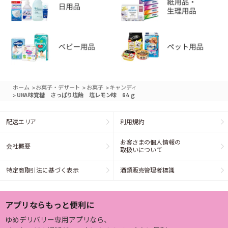
>
>
>
ホーム
お菓子・デザート
お菓子
キャンディ
>
UHA味覚糖 さっぱり塩飴 塩レモン味 64ｇ
配送エリア
利用規約
お客さまの個人情報の
会社概要
取扱いについて
特定商取引法に基づく表示
酒類販売管理者標識
アプリならもっと便利に
ゆめデリバリー専用アプリなら、