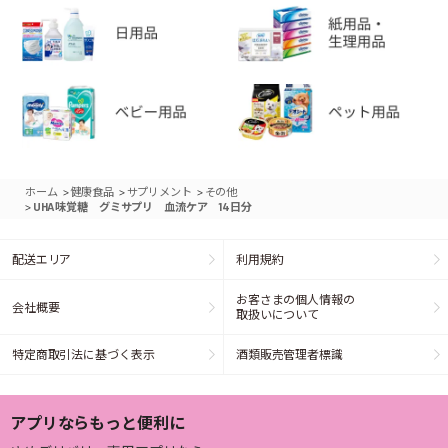
>
>
>
ホーム
健康食品
サプリメント
その他
>
UHA味覚糖 グミサプリ 血流ケア 14日分
配送エリア
利用規約
お客さまの個人情報の
会社概要
取扱いについて
特定商取引法に基づく表示
酒類販売管理者標識
アプリならもっと便利に